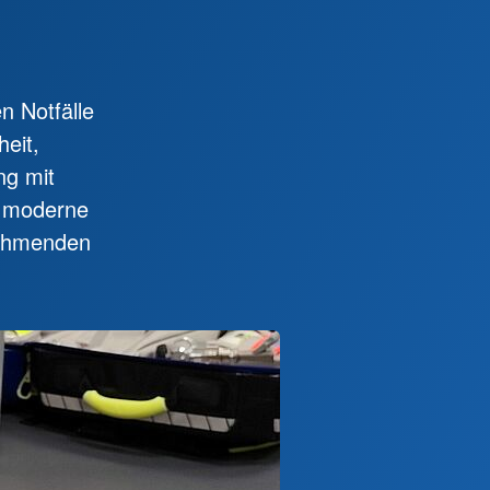
n Notfälle
heit,
ng mit
h moderne
lnehmenden