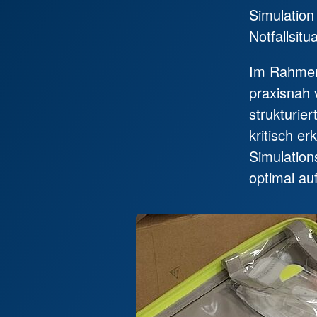
Simulation
Notfallsitu
Im Rahmen 
praxisnah v
strukturie
kritisch e
Simulation
optimal au