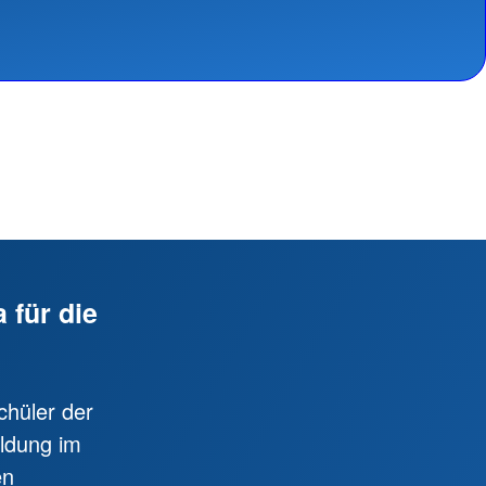
 für die
chüler der
ldung im
en